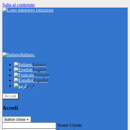
Salta al contenuto
Italiano
Italiano
English
Français
Español
اردو
Accedi
Accedi
button close
×
Nome Utente