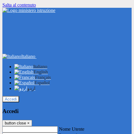
Salta al contenuto
Italiano
Italiano
English
Français
Español
اردو
Accedi
Accedi
button close
×
Nome Utente