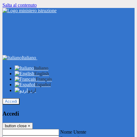
Salta al contenuto
Italiano
Italiano
English
Français
Español
اردو
Accedi
Accedi
button close
×
Nome Utente