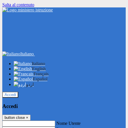
Salta al contenuto
Italiano
Italiano
English
Français
Español
اردو
Accedi
Accedi
button close
×
Nome Utente