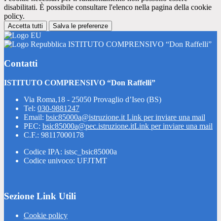
disabilitati. È possibile consultare l'elenco nella pagina della cookie
policy.
Accetta tutti
Salva le preferenze
ISTITUTO COMPRENSIVO “Don Raffelli”
Contatti
ISTITUTO COMPRENSIVO “Don Raffelli”
Via Roma,18 - 25050 Provaglio d’Iseo (BS)
Tel:
030-9881247
Email:
bsic85000a@istruzione.it
Link per inviare una mail
PEC:
bsic85000a@pec.istruzione.it
Link per inviare una mail
C.F.: 98117000178
Codice IPA: istsc_bsic85000a
Codice univoco: UFJTMT
Sezione Link Utili
Cookie policy