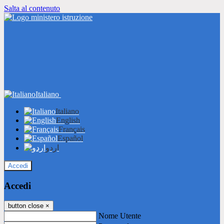
Salta al contenuto
Italiano
Italiano
English
Français
Español
اردو
Accedi
Accedi
button close
×
Nome Utente