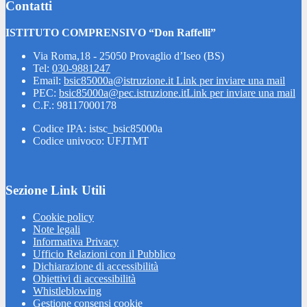
Contatti
ISTITUTO COMPRENSIVO “Don Raffelli”
Via Roma,18 - 25050 Provaglio d’Iseo (BS)
Tel:
030-9881247
Email:
bsic85000a@istruzione.it
Link per inviare una mail
PEC:
bsic85000a@pec.istruzione.it
Link per inviare una mail
C.F.: 98117000178
Codice IPA: istsc_bsic85000a
Codice univoco: UFJTMT
Sezione Link Utili
Cookie policy
Note legali
Informativa Privacy
Ufficio Relazioni con il Pubblico
Dichiarazione di accessibilità
Obiettivi di accessibilità
Whistleblowing
Gestione consensi cookie