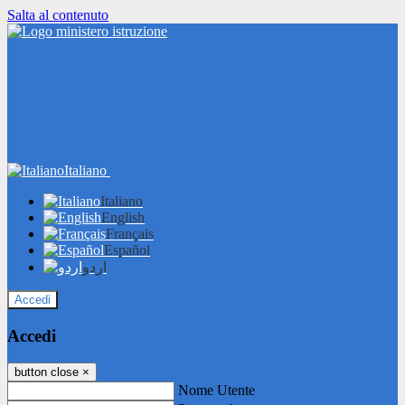
Salta al contenuto
Italiano
Italiano
English
Français
Español
اردو
Accedi
Accedi
button close
×
Nome Utente