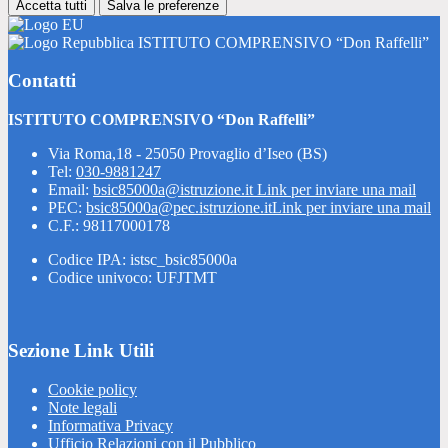
Accetta tutti
Salva le preferenze
ISTITUTO COMPRENSIVO “Don Raffelli”
Contatti
ISTITUTO COMPRENSIVO “Don Raffelli”
Via Roma,18 - 25050 Provaglio d’Iseo (BS)
Tel:
030-9881247
Email:
bsic85000a@istruzione.it
Link per inviare una mail
PEC:
bsic85000a@pec.istruzione.it
Link per inviare una mail
C.F.: 98117000178
Codice IPA: istsc_bsic85000a
Codice univoco: UFJTMT
Sezione Link Utili
Cookie policy
Note legali
Informativa Privacy
Ufficio Relazioni con il Pubblico