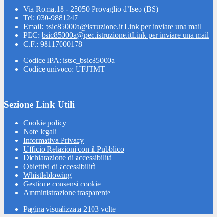
Via Roma,18 - 25050 Provaglio d’Iseo (BS)
Tel:
030-9881247
Email:
bsic85000a@istruzione.it
Link per inviare una mail
PEC:
bsic85000a@pec.istruzione.it
Link per inviare una mail
C.F.: 98117000178
Codice IPA: istsc_bsic85000a
Codice univoco: UFJTMT
Sezione Link Utili
Cookie policy
Note legali
Informativa Privacy
Ufficio Relazioni con il Pubblico
Dichiarazione di accessibilità
Obiettivi di accessibilità
Whistleblowing
Gestione consensi cookie
Amministrazione trasparente
Pagina visualizzata
2103
volte