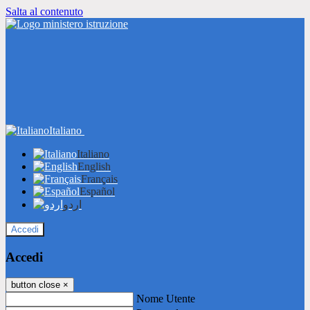
Salta al contenuto
Italiano
Italiano
English
Français
Español
اردو
Accedi
Accedi
button close
×
Nome Utente