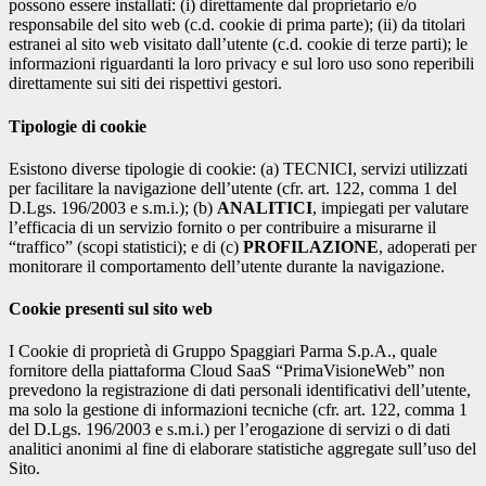
possono essere installati: (i) direttamente dal proprietario e/o
responsabile del sito web (c.d. cookie di prima parte); (ii) da titolari
estranei al sito web visitato dall’utente (c.d. cookie di terze parti); le
informazioni riguardanti la loro privacy e sul loro uso sono reperibili
direttamente sui siti dei rispettivi gestori.
Tipologie di cookie
Esistono diverse tipologie di cookie: (a) TECNICI, servizi utilizzati
per facilitare la navigazione dell’utente (cfr. art. 122, comma 1 del
D.Lgs. 196/2003 e s.m.i.); (b)
ANALITICI
, impiegati per valutare
l’efficacia di un servizio fornito o per contribuire a misurarne il
“traffico” (scopi statistici); e di (c)
PROFILAZIONE
, adoperati per
monitorare il comportamento dell’utente durante la navigazione.
Cookie presenti sul sito web
I Cookie di proprietà di Gruppo Spaggiari Parma S.p.A., quale
fornitore della piattaforma Cloud SaaS “PrimaVisioneWeb” non
prevedono la registrazione di dati personali identificativi dell’utente,
ma solo la gestione di informazioni tecniche (cfr. art. 122, comma 1
del D.Lgs. 196/2003 e s.m.i.) per l’erogazione di servizi o di dati
analitici anonimi al fine di elaborare statistiche aggregate sull’uso del
Sito.