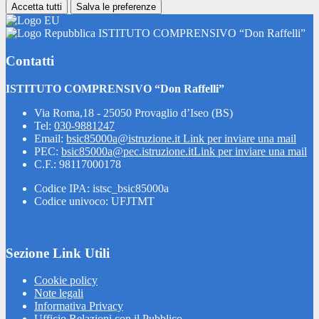
Accetta tutti
Salva le preferenze
ISTITUTO COMPRENSIVO “Don Raffelli”
Contatti
ISTITUTO COMPRENSIVO “Don Raffelli”
Via Roma,18 - 25050 Provaglio d’Iseo (BS)
Tel:
030-9881247
Email:
bsic85000a@istruzione.it
Link per inviare una mail
PEC:
bsic85000a@pec.istruzione.it
Link per inviare una mail
C.F.: 98117000178
Codice IPA: istsc_bsic85000a
Codice univoco: UFJTMT
Sezione Link Utili
Cookie policy
Note legali
Informativa Privacy
Ufficio Relazioni con il Pubblico