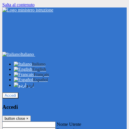
Salta al contenuto
Italiano
Italiano
English
Français
Español
اردو
Accedi
Accedi
button close
×
Nome Utente