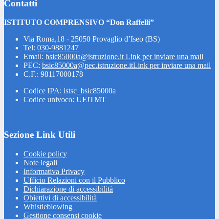
Contatti
ISTITUTO COMPRENSIVO “Don Raffelli”
Via Roma,18 - 25050 Provaglio d’Iseo (BS)
Tel:
030-9881247
Email:
bsic85000a@istruzione.it
Link per inviare una mail
PEC:
bsic85000a@pec.istruzione.it
Link per inviare una mail
C.F.: 98117000178
Codice IPA: istsc_bsic85000a
Codice univoco: UFJTMT
Sezione Link Utili
Cookie policy
Note legali
Informativa Privacy
Ufficio Relazioni con il Pubblico
Dichiarazione di accessibilità
Obiettivi di accessibilità
Whistleblowing
Gestione consensi cookie