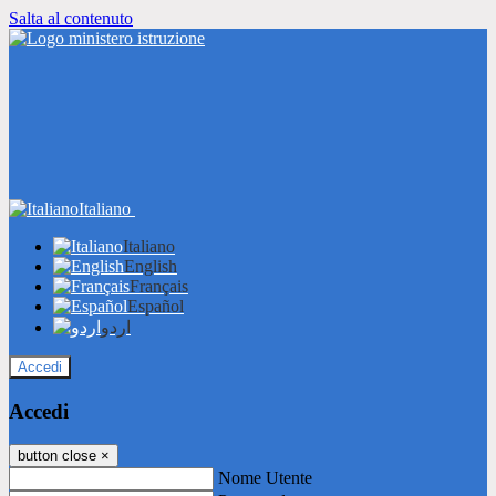
Salta al contenuto
Italiano
Italiano
English
Français
Español
اردو
Accedi
Accedi
button close
×
Nome Utente