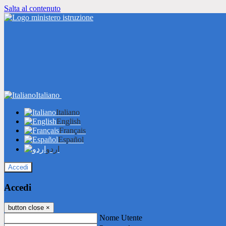
Salta al contenuto
Italiano
Italiano
English
Français
Español
اردو
Accedi
Accedi
button close
×
Nome Utente