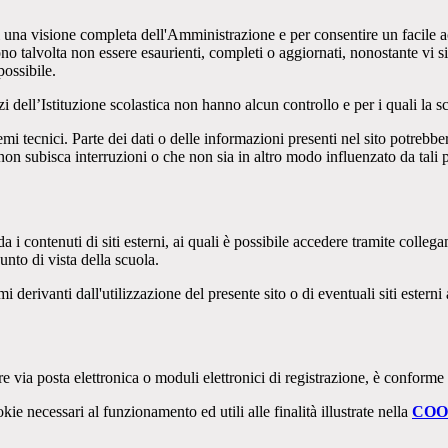
enti una visione completa dell'Amministrazione e per consentire un facile ac
ono talvolta non essere esaurienti, completi o aggiornati, nonostante vi
possibile.
izi dell’Istituzione scolastica non hanno alcun controllo e per i quali la
 tecnici. Parte dei dati o delle informazioni presenti nel sito potrebbero 
 non subisca interruzioni o che non sia in altro modo influenzato da tali 
 i contenuti di siti esterni, ai quali è possibile accedere tramite collegam
nto di vista della scuola.
derivanti dall'utilizzazione del presente sito o di eventuali siti esterni 
e via posta elettronica o moduli elettronici di registrazione, è conforme
kie necessari al funzionamento ed utili alle finalità illustrate nella
COO