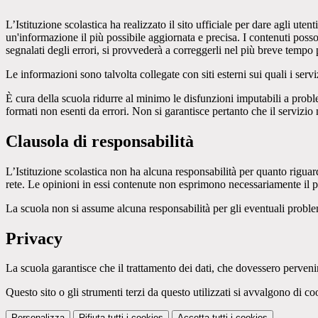
L’Istituzione scolastica ha realizzato il sito ufficiale per dare agli ut
un'informazione il più possibile aggiornata e precisa. I contenuti poss
segnalati degli errori, si provvederà a correggerli nel più breve tempo 
Le informazioni sono talvolta collegate con siti esterni sui quali i serv
È cura della scuola ridurre al minimo le disfunzioni imputabili a problemi
formati non esenti da errori. Non si garantisce pertanto che il servizio
Clausola di responsabilità
L’Istituzione scolastica non ha alcuna responsabilità per quanto riguarda
rete. Le opinioni in essi contenute non esprimono necessariamente il pu
La scuola non si assume alcuna responsabilità per gli eventuali problemi 
Privacy
La scuola garantisce che il trattamento dei dati, che dovessero pervenir
Questo sito o gli strumenti terzi da questo utilizzati si avvalgono di coo
Personalizza
Rifiuta tutti
i cookies
Accetta tutti
i cookies