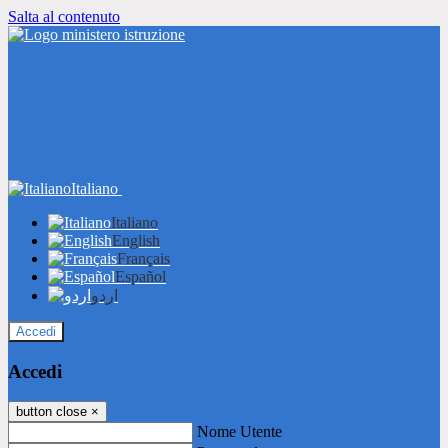
Salta al contenuto
Italiano
Italiano
English
Français
Español
اردو
Accedi
Accedi
button close
×
Nome Utente