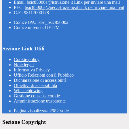
Email:
bsic85000a@istruzione.it
Link per inviare una mail
PEC:
bsic85000a@pec.istruzione.it
Link per inviare una mail
C.F.: 98117000178
Codice IPA: istsc_bsic85000a
Codice univoco: UFJTMT
Sezione Link Utili
Cookie policy
Note legali
Informativa Privacy
Ufficio Relazioni con il Pubblico
Dichiarazione di accessibilità
Obiettivi di accessibilità
Whistleblowing
Gestione consensi cookie
Amministrazione trasparente
Pagina visualizzata
2982
volte
Sezione Copyright