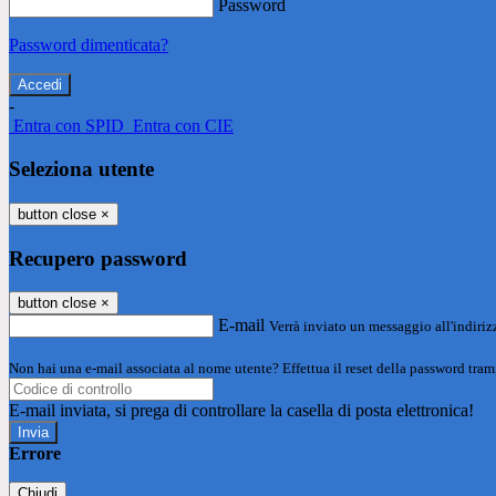
Password
Password dimenticata?
-
Entra con SPID
Entra con CIE
Seleziona utente
button close
×
Recupero password
button close
×
E-mail
Verrà inviato un messaggio all'indirizz
Non hai una e-mail associata al nome utente? Effettua il reset della password tram
E-mail inviata, si prega di controllare la casella di posta elettronica!
Errore
Chiudi