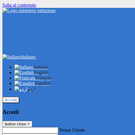
Salta al contenuto
Italiano
Italiano
English
Français
Español
اردو
Accedi
Accedi
button close
×
Nome Utente