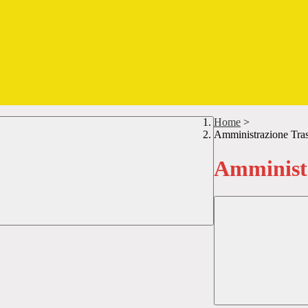
Home
>
Amministrazione Tra
Amministr