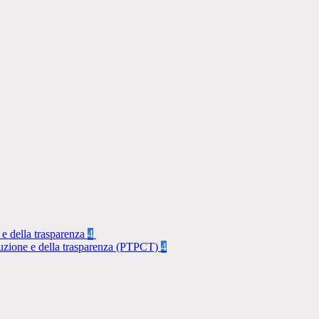
 e della trasparenza
4
rruzione e della trasparenza (PTPCT)
4