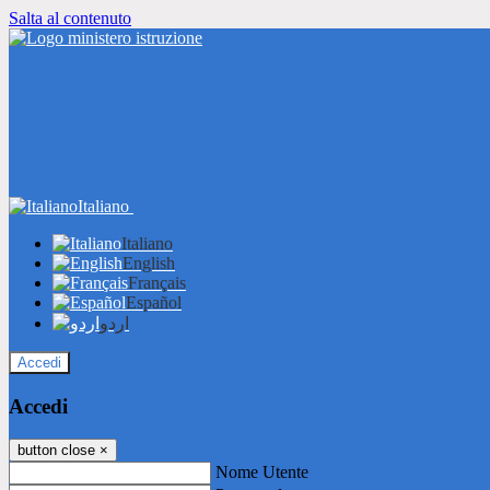
Salta al contenuto
Italiano
Italiano
English
Français
Español
اردو
Accedi
Accedi
button close
×
Nome Utente