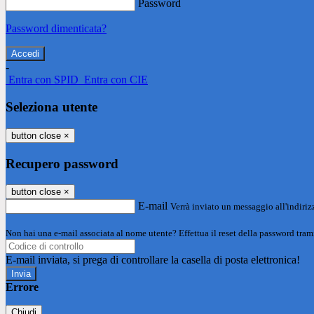
Password
Password dimenticata?
-
Entra con SPID
Entra con CIE
Seleziona utente
button close
×
Recupero password
button close
×
E-mail
Verrà inviato un messaggio all'indirizz
Non hai una e-mail associata al nome utente? Effettua il reset della password tram
E-mail inviata, si prega di controllare la casella di posta elettronica!
Errore
Chiudi