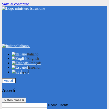
Salta al contenuto
Italiano
Italiano
English
Français
Español
اردو
Accedi
Accedi
button close
×
Nome Utente