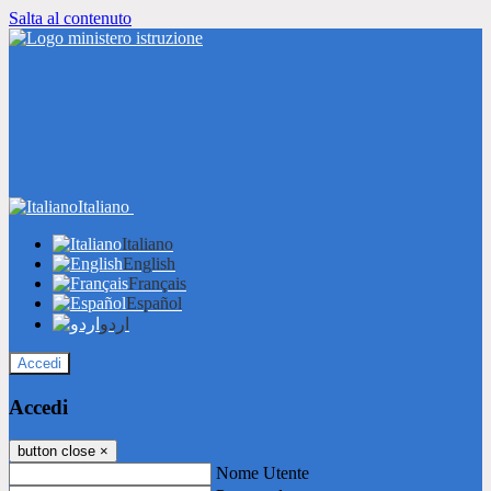
Salta al contenuto
Italiano
Italiano
English
Français
Español
اردو
Accedi
Accedi
button close
×
Nome Utente