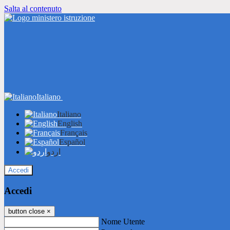
Salta al contenuto
Italiano
Italiano
English
Français
Español
اردو
Accedi
Accedi
button close
×
Nome Utente