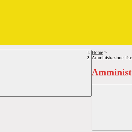
Home
>
Amministrazione Tra
Amministr