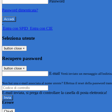
Password
Password dimenticata?
-
Entra con SPID
Entra con CIE
Seleziona utente
button close
×
Recupero password
button close
×
E-mail
Verrà inviato un messaggio all'indirizz
Non hai una e-mail associata al nome utente? Effettua il reset della password tram
E-mail inviata, si prega di controllare la casella di posta elettronica!
Errore
Chiudi