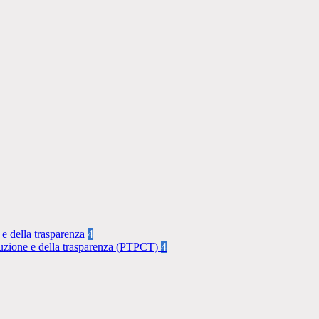
 e della trasparenza
4
rruzione e della trasparenza (PTPCT)
4