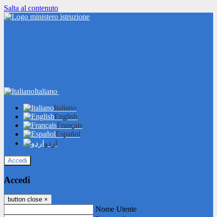
Salta al contenuto
Italiano
Italiano
English
Français
Español
اردو
Accedi
Accedi
button close
×
Nome Utente