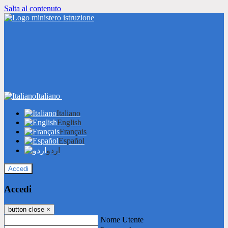
Salta al contenuto
Italiano
Italiano
English
Français
Español
اردو
Accedi
Accedi
button close
×
Nome Utente