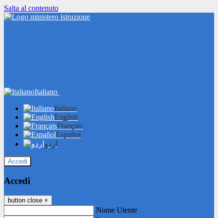
Salta al contenuto
Italiano
Italiano
English
Français
Español
اردو
Accedi
Accedi
button close
×
Nome Utente