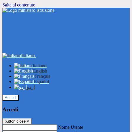
Salta al contenuto
Italiano
Italiano
English
Français
Español
اردو
Accedi
Accedi
button close
×
Nome Utente