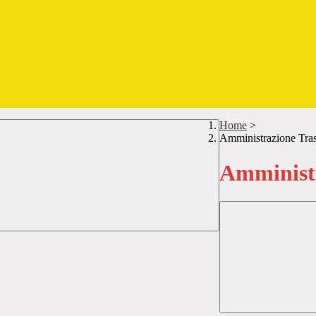
Home
>
Amministrazione Tra
Amministr