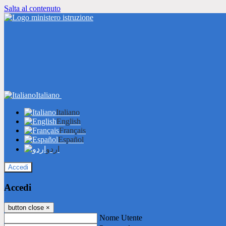
Salta al contenuto
Italiano
Italiano
English
Français
Español
اردو
Accedi
Accedi
button close
×
Nome Utente