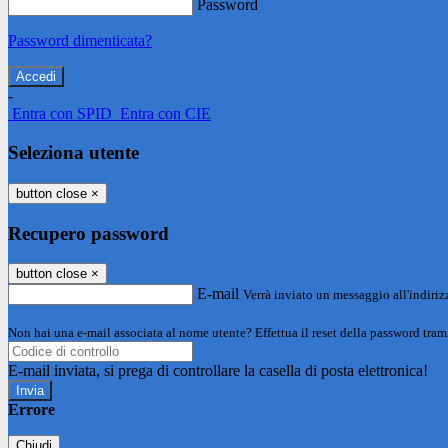
Password
Password dimenticata?
-
Entra con SPID
Entra con CIE
Seleziona utente
button close
×
Recupero password
button close
×
E-mail
Verrà inviato un messaggio all'indirizz
Non hai una e-mail associata al nome utente? Effettua il reset della password tram
E-mail inviata, si prega di controllare la casella di posta elettronica!
Errore
Chiudi