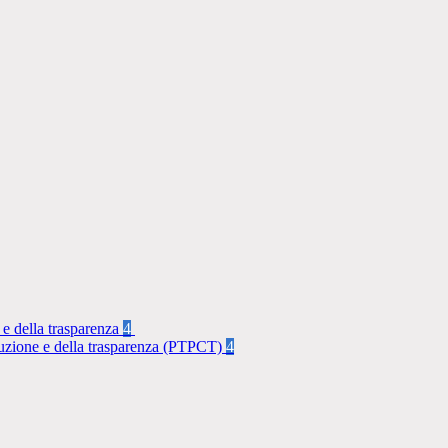
 e della trasparenza
4
rruzione e della trasparenza (PTPCT)
4