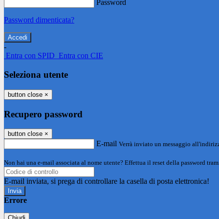
Password
Password dimenticata?
-
Entra con SPID
Entra con CIE
Seleziona utente
button close
×
Recupero password
button close
×
E-mail
Verrà inviato un messaggio all'indirizz
Non hai una e-mail associata al nome utente? Effettua il reset della password tram
E-mail inviata, si prega di controllare la casella di posta elettronica!
Errore
Chiudi