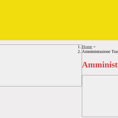
Home
>
Amministrazione Tra
Amministr