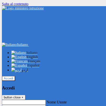
Salta al contenuto
Italiano
Italiano
English
Français
Español
اردو
Accedi
Accedi
button close
×
Nome Utente