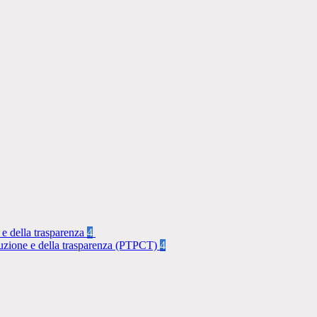
 e della trasparenza
4
rruzione e della trasparenza (PTPCT)
4