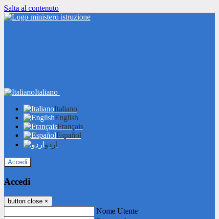
Salta al contenuto
Italiano
Italiano
English
Français
Español
اردو
Accedi
Accedi
button close
×
Nome Utente