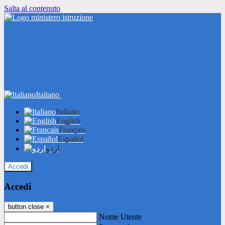
Salta al contenuto
Italiano
Italiano
English
Français
Español
اردو
Accedi
Accedi
button close
×
Nome Utente