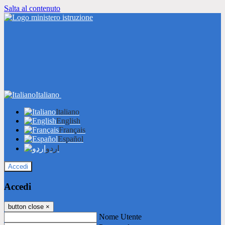
Salta al contenuto
Italiano
Italiano
English
Français
Español
اردو
Accedi
Accedi
button close
×
Nome Utente