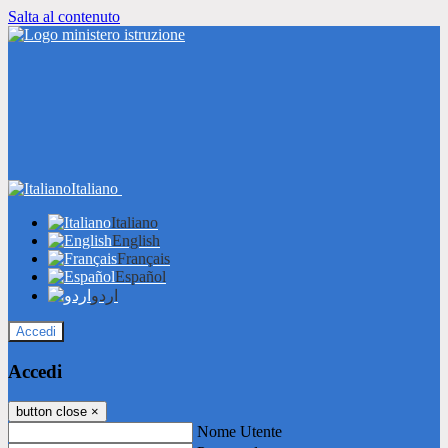
Salta al contenuto
Italiano
Italiano
English
Français
Español
اردو
Accedi
Accedi
button close
×
Nome Utente