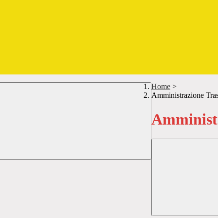
Home
>
Amministrazione Tra
Amministr