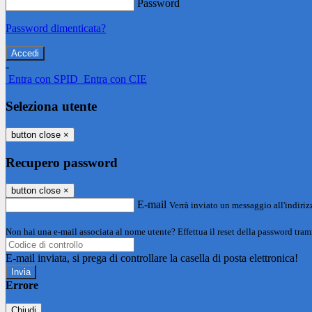
Password
Password dimenticata?
-
Entra con SPID
Entra con CIE
Seleziona utente
button close
×
Recupero password
button close
×
E-mail
Verrà inviato un messaggio all'indirizz
Non hai una e-mail associata al nome utente? Effettua il reset della password tram
E-mail inviata, si prega di controllare la casella di posta elettronica!
Errore
Chiudi