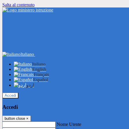
Salta al contenuto
Italiano
Italiano
English
Français
Español
اردو
Accedi
Accedi
button close
×
Nome Utente