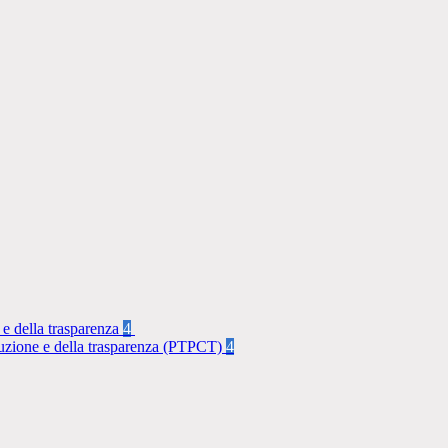
 e della trasparenza
4
rruzione e della trasparenza (PTPCT)
4