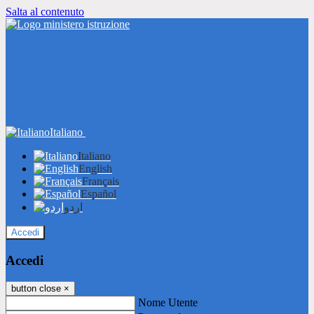
Salta al contenuto
Italiano
Italiano
English
Français
Español
اردو
Accedi
Accedi
button close
×
Nome Utente