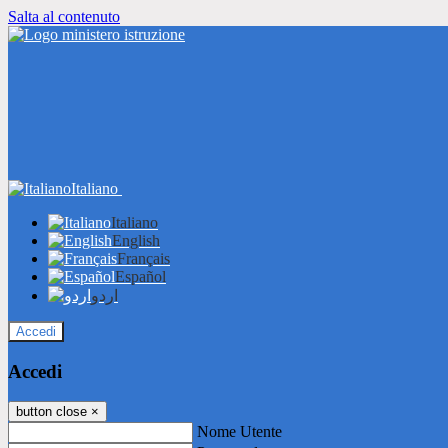
Salta al contenuto
Italiano
Italiano
English
Français
Español
اردو
Accedi
Accedi
button close
×
Nome Utente