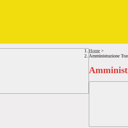
Home
>
Amministrazione Tra
Amministr