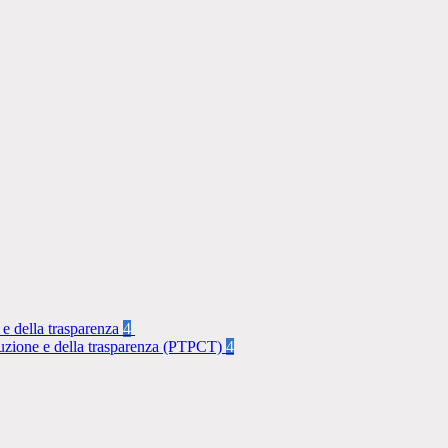
 e della trasparenza
4
rruzione e della trasparenza (PTPCT)
4