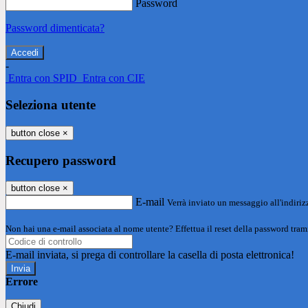
Password
Password dimenticata?
-
Entra con SPID
Entra con CIE
Seleziona utente
button close
×
Recupero password
button close
×
E-mail
Verrà inviato un messaggio all'indirizz
Non hai una e-mail associata al nome utente? Effettua il reset della password tram
E-mail inviata, si prega di controllare la casella di posta elettronica!
Errore
Chiudi