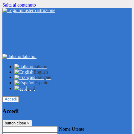
Salta al contenuto
Italiano
Italiano
English
Français
Español
اردو
Accedi
Accedi
button close
×
Nome Utente