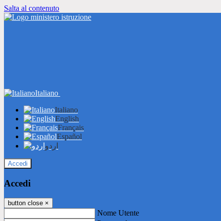
Salta al contenuto
Italiano
Italiano
English
Français
Español
اردو
Accedi
Accedi
button close
×
Nome Utente