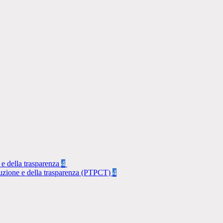
 e della trasparenza
4
rruzione e della trasparenza (PTPCT)
4