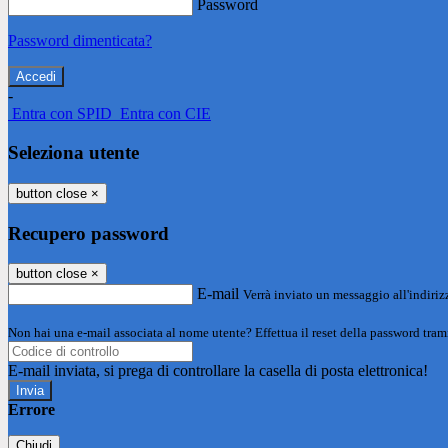
Password
Password dimenticata?
-
Entra con SPID
Entra con CIE
Seleziona utente
button close
×
Recupero password
button close
×
E-mail
Verrà inviato un messaggio all'indirizz
Non hai una e-mail associata al nome utente? Effettua il reset della password tram
E-mail inviata, si prega di controllare la casella di posta elettronica!
Errore
Chiudi