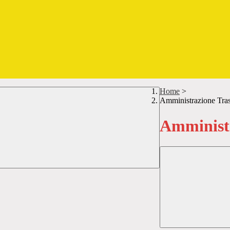
Home
>
Amministrazione Tra
Amministr