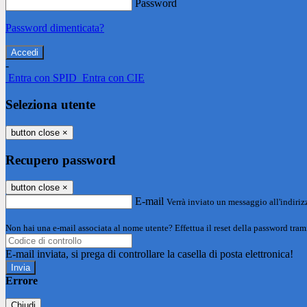
Password
Password dimenticata?
-
Entra con SPID
Entra con CIE
Seleziona utente
button close
×
Recupero password
button close
×
E-mail
Verrà inviato un messaggio all'indirizz
Non hai una e-mail associata al nome utente? Effettua il reset della password tram
E-mail inviata, si prega di controllare la casella di posta elettronica!
Errore
Chiudi