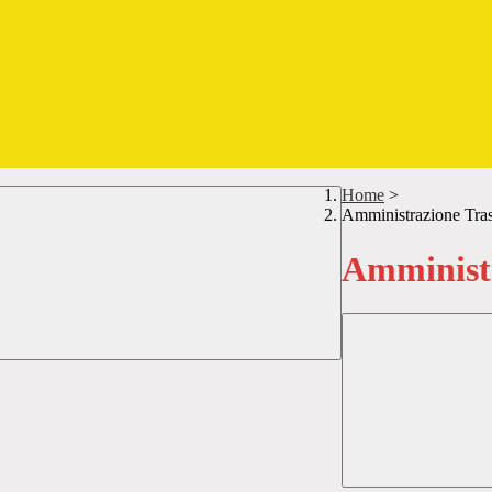
Home
>
Amministrazione Tra
Amministr