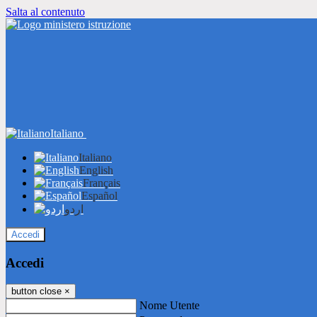
Salta al contenuto
Italiano
Italiano
English
Français
Español
اردو
Accedi
Accedi
button close
×
Nome Utente