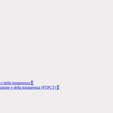
 e della trasparenza
4
rruzione e della trasparenza (PTPCT)
4