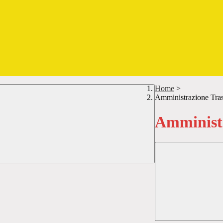
Home
>
Amministrazione Tra
Amministr