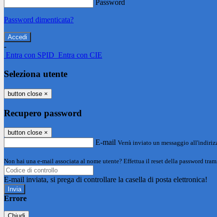
Password
Password dimenticata?
-
Entra con SPID
Entra con CIE
Seleziona utente
button close
×
Recupero password
button close
×
E-mail
Verrà inviato un messaggio all'indirizz
Non hai una e-mail associata al nome utente? Effettua il reset della password tram
E-mail inviata, si prega di controllare la casella di posta elettronica!
Errore
Chiudi