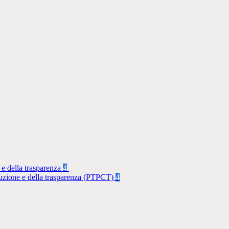
 e della trasparenza
4
rruzione e della trasparenza (PTPCT)
4