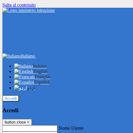
Salta al contenuto
Italiano
Italiano
English
Français
Español
اردو
Accedi
Accedi
button close
×
Nome Utente