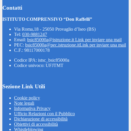
Contatti
ISTITUTO COMPRENSIVO “Don Raffelli”
Via Roma,18 - 25050 Provaglio d’Iseo (BS)
Tel:
030-9881247
Email:
bsic85000a@istruzione.it
Link per inviare una mail
PEC:
bsic85000a@pec.istruzione.it
Link per inviare una mail
C.F.: 98117000178
Codice IPA: istsc_bsic85000a
Codice univoco: UFJTMT
Sezione Link Utili
Cookie policy
Note legali
Informativa Privacy
Ufficio Relazioni con il Pubblico
Dichiarazione di accessibilità
Obiettivi di accessibilità
Whistleblowing