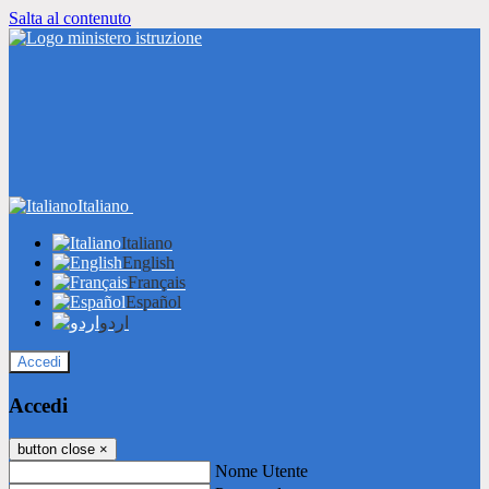
Salta al contenuto
Italiano
Italiano
English
Français
Español
اردو
Accedi
Accedi
button close
×
Nome Utente