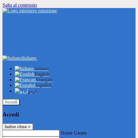
Salta al contenuto
Italiano
Italiano
English
Français
Español
اردو
Accedi
Accedi
button close
×
Nome Utente