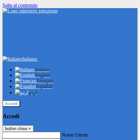
Salta al contenuto
Italiano
Italiano
English
Français
Español
اردو
Accedi
Accedi
button close
×
Nome Utente