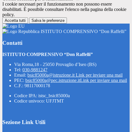
I cookie necessari per il funzionamento non possono essere
disabilitati. È possibile consultare l'elenco nella pagina della cookie
policy.
Accetta tutti
Salva le preferenze
ISTITUTO COMPRENSIVO “Don Raffelli”
Contatti
ISTITUTO COMPRENSIVO “Don Raffelli”
Via Roma,18 - 25050 Provaglio d’Iseo (BS)
Tel:
030-9881247
Email:
bsic85000a@istruzione.it
Link per inviare una mail
PEC:
bsic85000a@pec.istruzione.it
Link per inviare una mail
C.F.: 98117000178
Codice IPA: istsc_bsic85000a
Codice univoco: UFJTMT
Sezione Link Utili