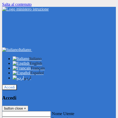
Salta al contenuto
Italiano
Italiano
English
Français
Español
اردو
Accedi
Accedi
button close
×
Nome Utente