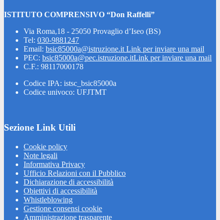
ISTITUTO COMPRENSIVO “Don Raffelli”
Via Roma,18 - 25050 Provaglio d’Iseo (BS)
Tel:
030-9881247
Email:
bsic85000a@istruzione.it
Link per inviare una mail
PEC:
bsic85000a@pec.istruzione.it
Link per inviare una mail
C.F.: 98117000178
Codice IPA: istsc_bsic85000a
Codice univoco: UFJTMT
Sezione Link Utili
Cookie policy
Note legali
Informativa Privacy
Ufficio Relazioni con il Pubblico
Dichiarazione di accessibilità
Obiettivi di accessibilità
Whistleblowing
Gestione consensi cookie
Amministrazione trasparente