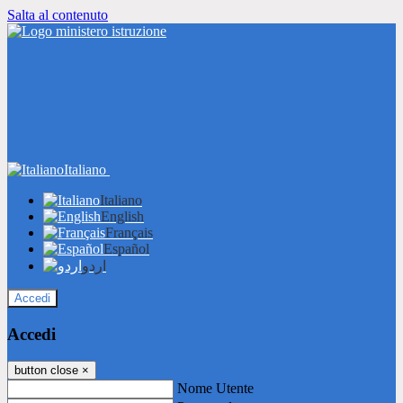
Salta al contenuto
Italiano
Italiano
English
Français
Español
اردو
Accedi
Accedi
button close
×
Nome Utente