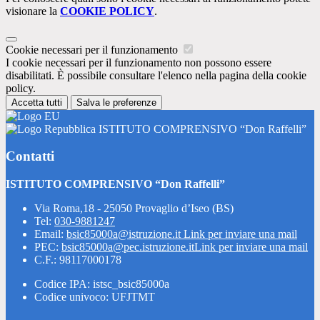
visionare la
COOKIE POLICY
.
Cookie necessari per il funzionamento
I cookie necessari per il funzionamento non possono essere
disabilitati. È possibile consultare l'elenco nella pagina della cookie
policy.
Accetta tutti
Salva le preferenze
ISTITUTO COMPRENSIVO “Don Raffelli”
Contatti
ISTITUTO COMPRENSIVO “Don Raffelli”
Via Roma,18 - 25050 Provaglio d’Iseo (BS)
Tel:
030-9881247
Email:
bsic85000a@istruzione.it
Link per inviare una mail
PEC:
bsic85000a@pec.istruzione.it
Link per inviare una mail
C.F.: 98117000178
Codice IPA: istsc_bsic85000a
Codice univoco: UFJTMT