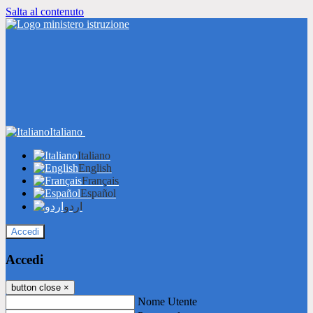
Salta al contenuto
Italiano
Italiano
English
Français
Español
اردو
Accedi
Accedi
button close
×
Nome Utente