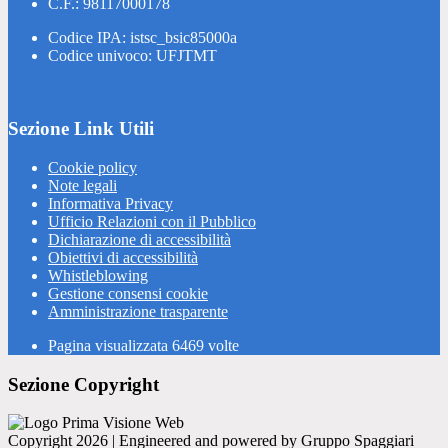
C.F.: 98117000178
Codice IPA: istsc_bsic85000a
Codice univoco: UFJTMT
Sezione Link Utili
Cookie policy
Note legali
Informativa Privacy
Ufficio Relazioni con il Pubblico
Dichiarazione di accessibilità
Obiettivi di accessibilità
Whistleblowing
Gestione consensi cookie
Amministrazione trasparente
Pagina visualizzata
6469
volte
Sezione Copyright
Copyright 2026 | Engineered and powered by Gruppo Spaggiari