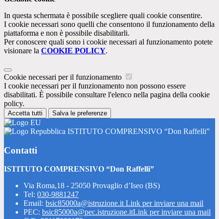
In questa schermata è possibile scegliere quali cookie consentire.
I cookie necessari sono quelli che consentono il funzionamento della
piattaforma e non è possibile disabilitarli.
Per conoscere quali sono i cookie necessari al funzionamento potete
visionare la
COOKIE POLICY
.
Cookie necessari per il funzionamento
I cookie necessari per il funzionamento non possono essere
disabilitati. È possibile consultare l'elenco nella pagina della cookie
policy.
Accetta tutti
Salva le preferenze
ISTITUTO COMPRENSIVO “Don Raffelli”
Contatti
ISTITUTO COMPRENSIVO “Don Raffelli”
Via Roma,18 - 25050 Provaglio d’Iseo (BS)
Tel:
030-9881247
Email:
bsic85000a@istruzione.it
Link per inviare una mail
PEC:
bsic85000a@pec.istruzione.it
Link per inviare una mail