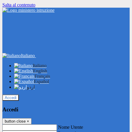
Salta al contenuto
Italiano
Italiano
English
Français
Español
اردو
Accedi
Accedi
button close
×
Nome Utente