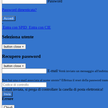
Password
Password dimenticata?
-
Entra con SPID
Entra con CIE
Seleziona utente
button close
×
Recupero password
button close
×
E-mail
Verrà inviato un messaggio all'indirizz
Non hai una e-mail associata al nome utente? Effettua il reset della password tram
E-mail inviata, si prega di controllare la casella di posta elettronica!
Errore
Chiudi