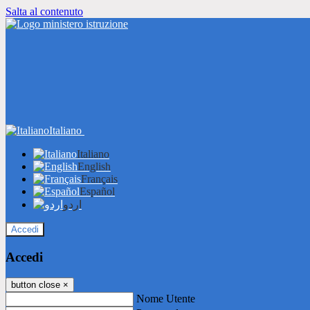
Salta al contenuto
Italiano
Italiano
English
Français
Español
اردو
Accedi
Accedi
button close
×
Nome Utente