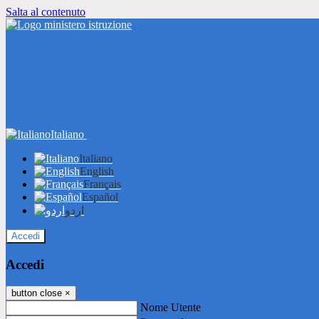
Salta al contenuto
Italiano
Italiano
English
Français
Español
اردو
Accedi
Accedi
button close
×
Nome Utente