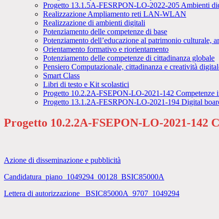
Progetto 13.1.5A-FESRPON-LO-2022-205 Ambienti didattic
Realizzazione Ampliamento reti LAN-WLAN
Realizzazione di ambienti digitali
Potenziamento delle competenze di base
Potenziamento dell’educazione al patrimonio culturale, ar
Orientamento formativo e riorientamento
Potenziamento delle competenze di cittadinanza globale
Pensiero Computazionale, cittadinanza e creatività digital
Smart Class
Libri di testo e Kit scolastici
Progetto 10.2.2A-FSEPON-LO-2021-142 Competenze in c
Progetto 13.1.2A-FESRPON-LO-2021-194 Digital boar
Progetto 10.2.2A-FSEPON-LO-2021-142 Com
Azione di disseminazione e pubblicità
Candidatura_piano_1049294_00128_BSIC85000A
Lettera di autorizzazione _BSIC85000A_9707_1049294