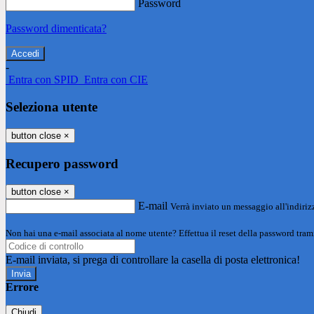
Password
Password dimenticata?
-
Entra con SPID
Entra con CIE
Seleziona utente
button close
×
Recupero password
button close
×
E-mail
Verrà inviato un messaggio all'indirizz
Non hai una e-mail associata al nome utente? Effettua il reset della password tram
E-mail inviata, si prega di controllare la casella di posta elettronica!
Errore
Chiudi