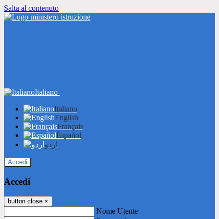
Salta al contenuto
Italiano
Italiano
English
Français
Español
اردو
Accedi
Accedi
button close
×
Nome Utente