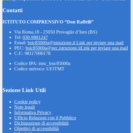
Contatti
ISTITUTO COMPRENSIVO “Don Raffelli”
Via Roma,18 - 25050 Provaglio d’Iseo (BS)
Tel:
030-9881247
Email:
bsic85000a@istruzione.it
Link per inviare una mail
PEC:
bsic85000a@pec.istruzione.it
Link per inviare una mail
C.F.: 98117000178
Codice IPA: istsc_bsic85000a
Codice univoco: UFJTMT
Sezione Link Utili
Cookie policy
Note legali
Informativa Privacy
Ufficio Relazioni con il Pubblico
Dichiarazione di accessibilità
Obiettivi di accessibilità