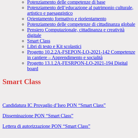
Potenziamento delle competenze di base
Potenziamento dell’educazione al patrimonio culturale,
artistico e paesaggistico
Orientamento formativo e riorientamento
Potenziamento delle competenze di cittadinanza globale
Pensiero Computazionale, cittadinanza e creatività
digitale
Smart Class
Libri di testo e Kit scolastici
Progetto 10.2.2A-FSEPON-LO-2021-142 Competenze
in cantiere – Apprendimento e socialità
Progetto 13.1.2A-FESRPON-LO-2021-194 Digital
board
Smart Class
Candidatura IC Provaglio d’Iseo PON “Smart Class”
Disseminazione PON “Smart Class”
Lettera di autorizzazione PON “Smart Class”