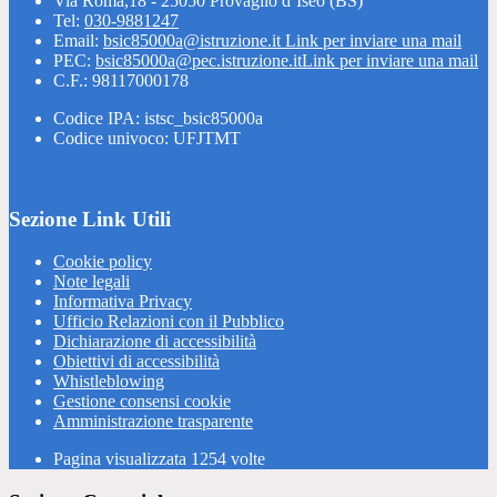
Via Roma,18 - 25050 Provaglio d’Iseo (BS)
Tel:
030-9881247
Email:
bsic85000a@istruzione.it
Link per inviare una mail
PEC:
bsic85000a@pec.istruzione.it
Link per inviare una mail
C.F.: 98117000178
Codice IPA: istsc_bsic85000a
Codice univoco: UFJTMT
Sezione Link Utili
Cookie policy
Note legali
Informativa Privacy
Ufficio Relazioni con il Pubblico
Dichiarazione di accessibilità
Obiettivi di accessibilità
Whistleblowing
Gestione consensi cookie
Amministrazione trasparente
Pagina visualizzata
1254
volte