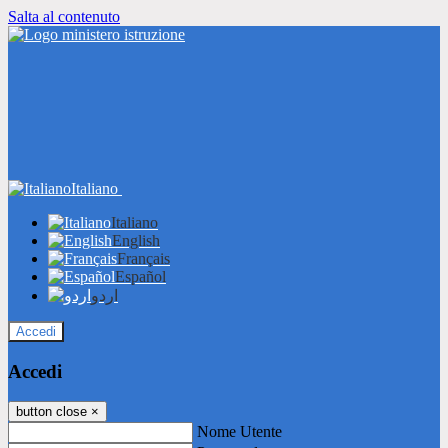
Salta al contenuto
Italiano
Italiano
English
Français
Español
اردو
Accedi
Accedi
button close
×
Nome Utente