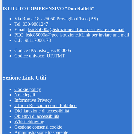
ISTITUTO COMPRENSIVO “Don Raffelli”
Via Roma,18 - 25050 Provaglio d’Iseo (BS)
Tel:
030-9881247
Email:
bsic85000a@istruzione.it
Link per inviare una mail
PEC:
bsic85000a@pec.istruzione.it
Link per inviare una mail
C.F.: 98117000178
Codice IPA: istsc_bsic85000a
Codice univoco: UFJTMT
Sezione Link Utili
Cookie policy
Note legali
Informativa Privacy
Ufficio Relazioni con il Pubblico
Dichiarazione di accessibilità
Obiettivi di accessibilità
Whistleblowing
Gestione consensi cookie
Amministrazione trasparente