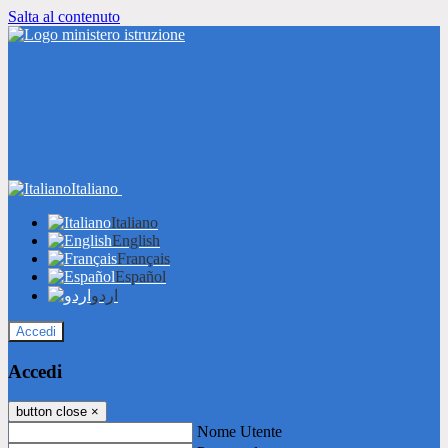
Salta al contenuto
Italiano
Italiano
English
Français
Español
اردو
Accedi
Accedi
button close
×
Nome Utente