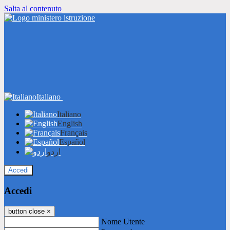
Salta al contenuto
Italiano
Italiano
English
Français
Español
اردو
Accedi
Accedi
button close
×
Nome Utente